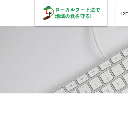
コ
ン
Ho
テ
ン
ツ
へ
ス
キ
ッ
プ
国会の動向