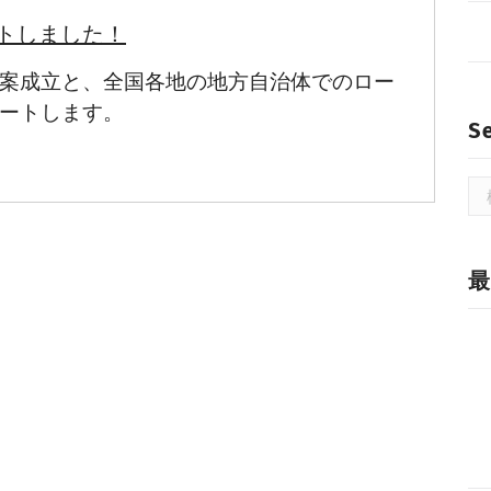
トしました！
法案成立と、全国各地の地方自治体でのロー
ートします。
S
検
索:
最