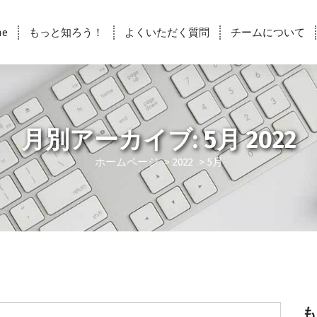
me
もっと知ろう！
よくいただく質問
チームについて
月別アーカイブ: 5月 2022
ホームページ
>
2022
>
5月
も