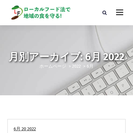
コ
ン
テ
ン
ツ
へ
ス
キ
月別アーカイブ: 6月 2022
ッ
プ
ホームページ
>
2022
>
6月
地域での取り組み
6月 20 2022