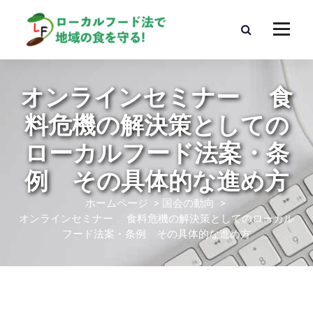
コ
ン
テ
ン
ツ
へ
オンラインセミナー 食
ス
キ
料危機の解決策としての
ッ
ローカルフード法案・条
プ
例 その具体的な進め方
ホームページ
>
国会の動向
>
オンラインセミナー 食料危機の解決策としてのローカル
フード法案・条例 その具体的な進め方
国会の動向
地域での取り組み